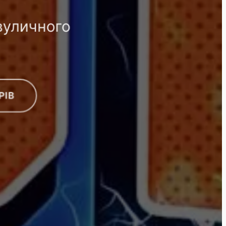
вуличного
РІВ