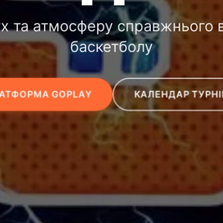
ух та атмосферу справжнього 
баскетболу
АТФОРМА GOPLAY
КАЛЕНДАР ТУРНІ