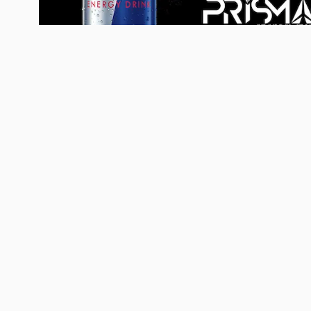
Організатори
: УСЛ 3х3
Партнери турніру
: Red Bull, Pri
Реєстрація та початок
Підтвердження онлайн-реєстрації: 9
Початок ігор: 10:00.
Місце проведення:
Баскетбольні
Правила
У заявці – від 3 до 4 гравців.