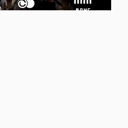
sma Sportswear, betking та
worldofcheckers
:00-10:00.
 майданчики Урбан-парку ВДНГ (Глушкова