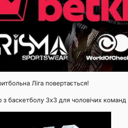
ритбольна Ліга повертається!
р з баскетболу 3х3 для чоловічих команд (