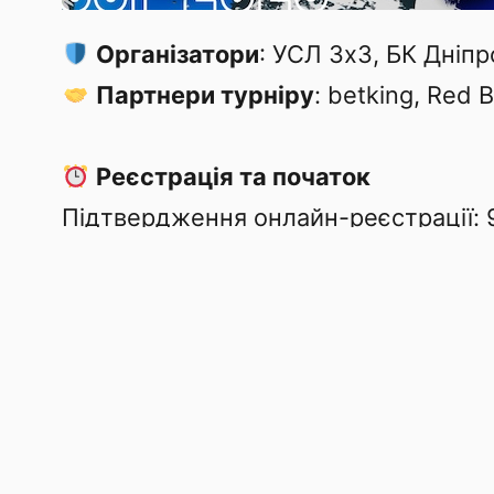
Організатори
: УСЛ 3х3, БК Дніпр
Партнери турніру
: betking, Red Bu
Реєстрація та початок
Підтвердження онлайн-реєстрації: 9
Початок ігор: 10:00.
Місце проведення:
СК “Шинник”,
Правила
У заявці – від 3 до 4 гравців.
Турнір пройде за офіційними прави