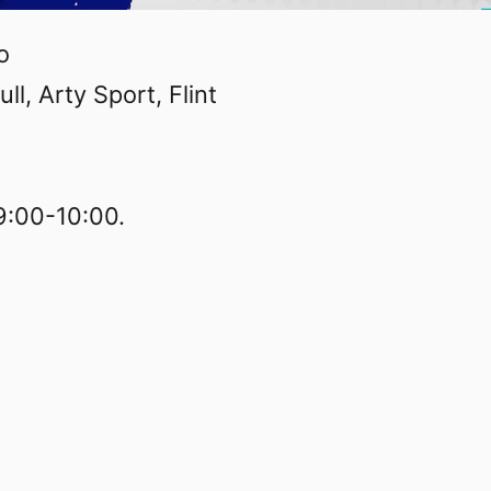
о
ll, Arty Sport, Flint
:00-10:00.
 проспект Богдана Хмельницького, 118А
лами ФІБА 3х3.